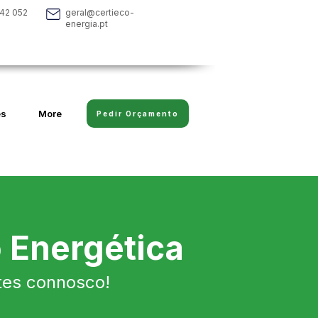
42 052
geral@certieco-
energia.pt
es
More
Pedir Orçamento
 Energética
ntes connosco!