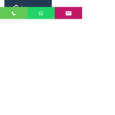
Especialistas em Certificação Energética
de Imóveis em Portugal Continental.
Peritos Qualificados ADENE com mais de 11
anos de experiência.
Links rápidos
Início
Quem Somos
Serviços
Perguntas Frequentes
Contactos
Serviços
Certificação Habitação
Certificação Comércio
Grandes Edíficios / GES
Projetos Termicos